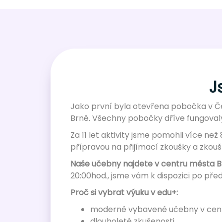
J
Jako první byla otevřena pobočka v Če
Brně. Všechny pobočky dříve fungovaly
Za 11 let aktivity jsme pomohli více ne
přípravou na přijímací zkoušky a zkouš
Naše učebny najdete v centru města Br
20:00hod., jsme vám k dispozici po pře
Proč si vybrat výuku v edu+:
moderně vybavené učebny v cen
dlouholeté zkušenosti.