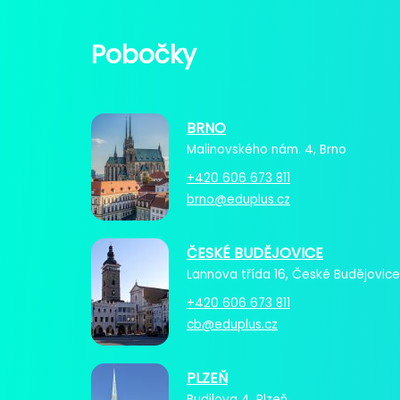
Pobočky
BRNO
Malinovského nám. 4, Brno
+420 606 673 811
brno@eduplus.cz
ČESKÉ BUDĚJOVICE
Lannova třída 16, České Budějovice
+420 606 673 811
cb@eduplus.cz
PLZEŇ
Budilova 4, Plzeň