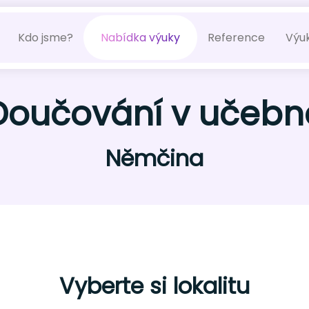
Kdo jsme?
Nabídka výuky
Reference
Výu
Doučování v učebn
Němčina
Vyberte si lokalitu