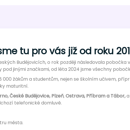
sme tu pro vás již od roku 20
ských Budějovicích, o rok později následovala pobočka v 
 pod jinými značkami, od léta 2024 jsme všechny pobočky
ž 8 000 žákům a studentům, nejen se školním učivem, přípr
ky maturitní.
no, České Budějovice, Plzeň
,
Ostrava, Příbram a Tábor,
a
dchozí telefonické domluvě.
tru města.