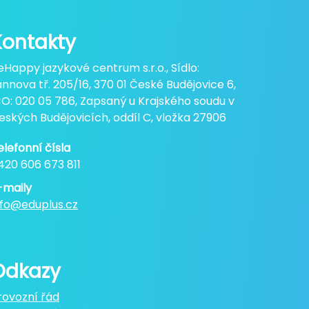
Kontakty
eHappy jazykové centrum s.r.o., Sídlo:
annova tř. 205/16, 370 01 České Budějovice 6,
ČO: 020 05 786, Zapsaný u Krajského soudu v
eských Budějovicích, oddíl C, vložka 27906
elefonní čísla
420 606 673 811
-maily
nfo@eduplus.cz
Odkazy
rovozní řád