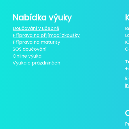
Nabídka výuky
Doučování v učebně
B
Příprava na přijímací zkoušky
L
Příprava na maturity
I
SOS doučování
Č
Online výuka
T
Výuka o prázdninách
+
E
i
P