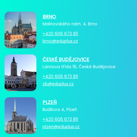
BRNO
Malinovského nám. 4, Brno
+420 606 673 811
brno@eduplus.cz
ČESKÉ BUDĚJOVICE
Lannova třída 16, České Budějovice
+420 606 673 811
cb@eduplus.cz
PLZEŇ
Budilova 4, Plzeň
+420 606 673 811
plzen@eduplus.cz