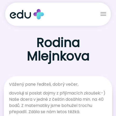
Toggl
naviga
Rodina
Mlejnkova
Vážený pane řediteli, dobrý večer,
dovoluji si poslat dojmy z přijímacích zkoušek:-)
Naše dcera v jedné z češtin dosáhla min. na 40
bodů. Z matematiky jsme bohužel trochu
přepadlí. Zdála se nám letos těžká.