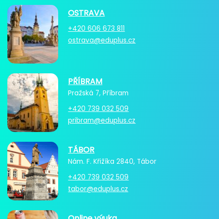
OSTRAVA
+420 606 673 811
ostrava@eduplus.cz
PŘÍBRAM
Pražská 7, Příbram
+420 739 032 509
pribram@eduplus.cz
TÁBOR
Nám. F. Křižíka 2840, Tábor
+420 739 032 509
tabor@eduplus.cz
Online výuka