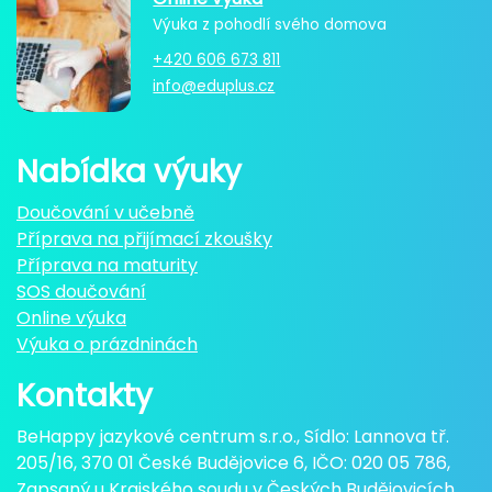
Výuka z pohodlí svého domova
+420 606 673 811
info@eduplus.cz
Nabídka výuky
Doučování v učebně
Příprava na přijímací zkoušky
Příprava na maturity
SOS doučování
Online výuka
Výuka o prázdninách
Kontakty
BeHappy jazykové centrum s.r.o., Sídlo: Lannova tř.
205/16, 370 01 České Budějovice 6, IČO: 020 05 786,
Zapsaný u Krajského soudu v Českých Budějovicích,