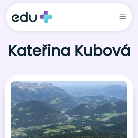
Toggl
naviga
Kateřina Kubová