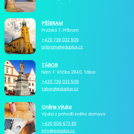
PŘÍBRAM
Pražská 7, Příbram
+420 739 032 509
pribram@eduplus.cz
TÁBOR
Nám. F. Křižíka 2840, Tábor
+420 739 032 509
tabor@eduplus.cz
Online výuka
Výuka z pohodlí svého domova
+420 606 673 811
info@eduplus.cz