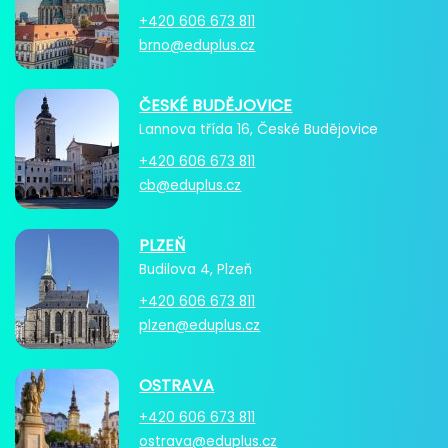
+420 606 673 811
brno@eduplus.cz
ČESKÉ BUDĚJOVICE
Lannova třída 16, České Budějovice
+420 606 673 811
cb@eduplus.cz
PLZEŇ
Budilova 4, Plzeň
+420 606 673 811
plzen@eduplus.cz
OSTRAVA
+420 606 673 811
ostrava@eduplus.cz