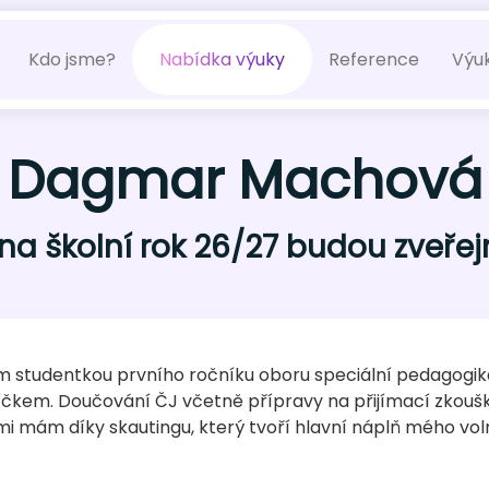
Kdo jsme?
Nabídka výuky
Reference
Výu
Dagmar Machová
a školní rok 26/27 budou zveřejně
m studentkou prvního ročníku oboru speciální pedagogik
čkem. Doučování ČJ včetně přípravy na přijímací zkoušk
i mám díky skautingu, který tvoří hlavní náplň mého vol