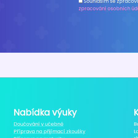
Souhlasím se zpracov
zpracování osobních úd
Nabídka výuky
Doučování v učebně
B
Příprava na přijímací zkoušky
L