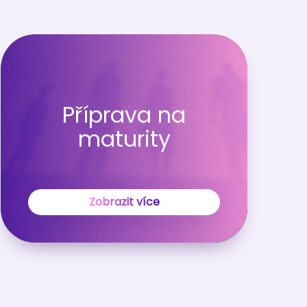
Příprava na
maturity
Zobrazit více