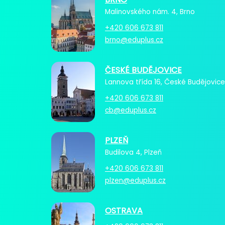
Malinovského nám. 4, Brno
+420 606 673 811
brno@eduplus.cz
ČESKÉ BUDĚJOVICE
Lannova třída 16, České Budějovice
+420 606 673 811
cb@eduplus.cz
PLZEŇ
Budilova 4, Plzeň
+420 606 673 811
plzen@eduplus.cz
OSTRAVA