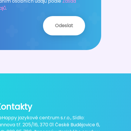
áním osobních údajů podle
Zásad
ajů
.
Kontakty
eHappy jazykové centrum s.r.o., Sídlo:
annova tř. 205/16, 370 01 České Budějovice 6,