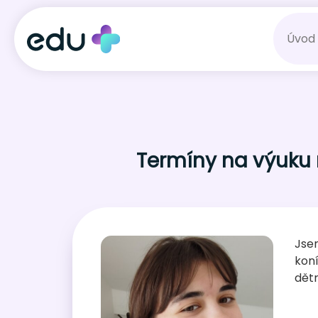
Úvod
Termíny na výuku n
Jse
koní
dětm