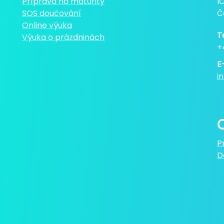
Příprava na maturity
I
SOS doučování
Č
Online výuka
T
Výuka o prázdninách
+
E
i
P
D