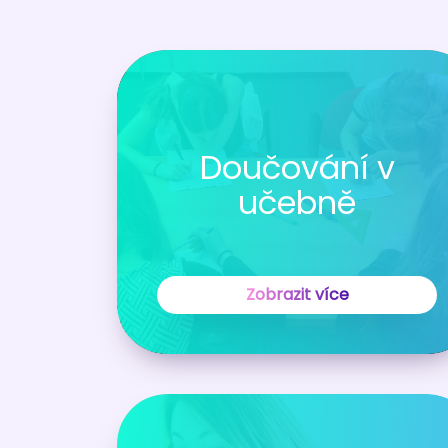
Doučování v
učebně
Zobrazit více