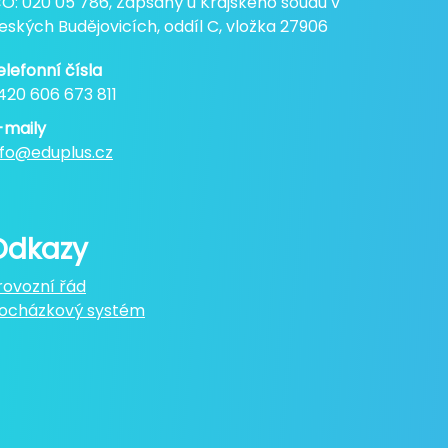
ČO: 020 05 786, Zapsaný u Krajského soudu v
eských Budějovicích, oddíl C, vložka 27906
elefonní čísla
420 606 673 811
-maily
nfo@eduplus.cz
Odkazy
rovozní řád
ocházkový systém